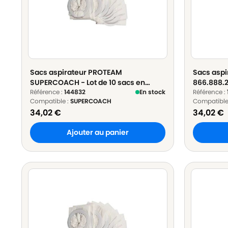
Sacs aspirateur PROTEAM
Sacs asp
SUPERCOACH - Lot de 10 sacs en
866.888.2
Papier
Référence :
144832
En stock
Papier
Référence :
Compatible :
SUPERCOACH
Compatible
34,02
€
34,02
€
Ajouter au panier