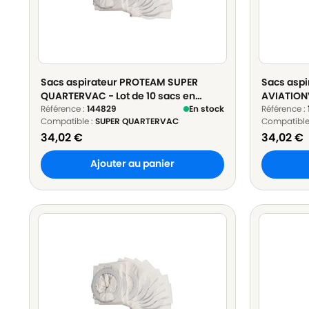
Sacs aspirateur PROTEAM SUPER
Sacs asp
QUARTERVAC - Lot de 10 sacs en
AVIATIONV
Papier
Référence :
144829
En stock
Papier
Référence :
Compatible :
SUPER QUARTERVAC
Compatible
34,02
€
34,02
€
Ajouter au panier