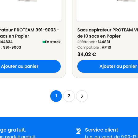
irateur PROTEAM 991-9003 -
Sacs aspirateur PROTEAM VP 
sacs en Papier
de 10 sacs en Papier
144834
En stock
Référence :
144831
 :
991-9003
Compatible :
VP 10
34,02
€
Ajouter au panier
Ajouter au panier
1
2
ge gratuit.
Service client
 produit gratuit.
Lun. au vend. de 9:00-17