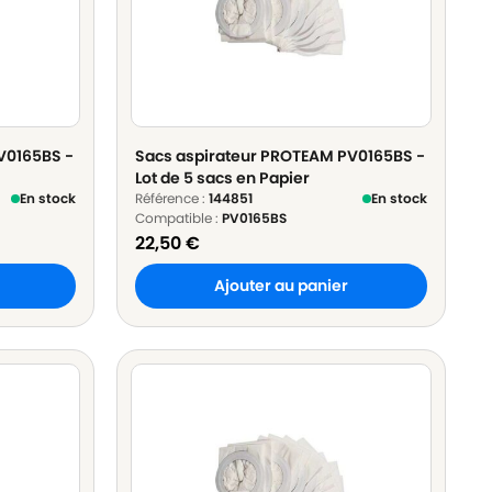
V0165BS -
Sacs aspirateur PROTEAM PV0165BS -
Lot de 5 sacs en Papier
En stock
Référence :
144851
En stock
Compatible :
PV0165BS
22,50
€
Ajouter au panier