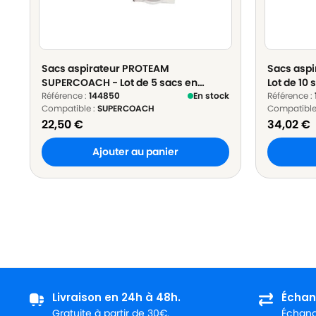
Sacs aspirateur PROTEAM
Sacs asp
SUPERCOACH - Lot de 5 sacs en
Lot de 10 
Papier
Référence :
144850
En stock
Référence :
Compatible :
SUPERCOACH
Compatible
22,50
€
34,02
€
Ajouter au panier
Livraison en 24h à 48h.
Échan
Gratuite à partir de 30€.
Échange