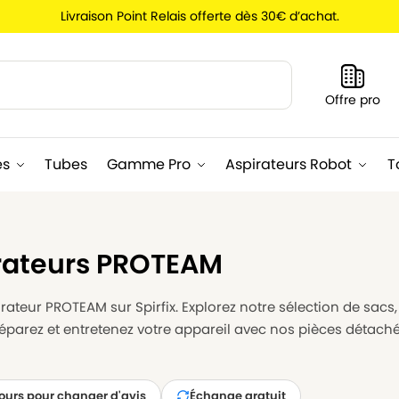
Livraison Point Relais offerte dès 30€ d’achat.
Recherche
Offre pro
es
Tubes
Gamme Pro
Aspirateurs Robot
T
irateurs PROTEAM
ateur PROTEAM sur Spirfix. Explorez notre sélection de sacs, 
éparez et entretenez votre appareil avec nos pièces détaché
jours pour changer d'avis
Échange gratuit