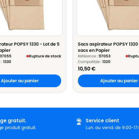
rateur POPSY 1330 - Lot de 5
Sacs aspirateur POPSY 1320 
apier
sacs en Papier
117055
Rupture de stock
Référence :
117053
Ruptu
 :
1330
Compatible :
1320
10,50
€
Ajouter au panier
Ajouter au panier
ge gratuit.
Service client
 produit gratuit.
Lun. au vend. de 9:00-17