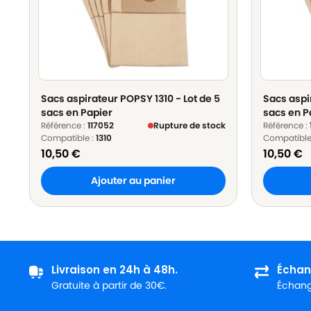
Sacs aspirateur POPSY 1310 - Lot de 5
Sacs aspi
sacs en Papier
sacs en P
Référence :
117052
Rupture de stock
Référence :
Compatible :
1310
Compatible
10,50
€
10,50
€
Ajouter au panier
Livraison en 24h à 48h.
Échan
Gratuite à partir de 30€.
Échange