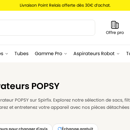
Livraison Point Relais offerte dès 30€ d’achat.
Recherche
Offre pro
es
Tubes
Gamme Pro
Aspirateurs Robot
T
rateurs POPSY
ateur POPSY sur Spirfix. Explorez notre sélection de sacs, fi
arez et entretenez votre appareil avec nos pièces détachée
jours pour changer d'avis
Échange gratuit