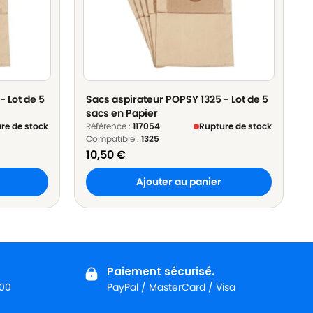
- Lot de 5
Sacs aspirateur POPSY 1325 - Lot de 5
sacs en Papier
re de stock
Référence :
117054
Rupture de stock
Compatible :
1325
10,50
€
Ajouter au panier
Paiement sécurisé.
:00
PayPal / MasterCard / Visa