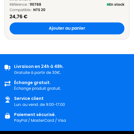
Référence :
110788
En stock
Compatible :
NTS 20
24,76
€
Ajouter au panier
Livraison en 24h à 48h.
Gratuite à partir de 30€.
Échange gratuit.
Échange produit gratuit.
Service client
Lun. au vend. de 9:00-17:00
Paiement sécurisé.
PayPal / MasterCard / Visa