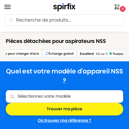
0
Recherche
🚚 Livraison Point Relais offerte dès 30€ d’achat.
Accueil
Marques
NSS
/
/
Pièces détachées pour aspirateurs NSS
ours pour changer d'avis
Échange gratuit
Quel est votre modèle d'appareil NSS
?
Trouver ma pièce
Où trouver ma référence ?