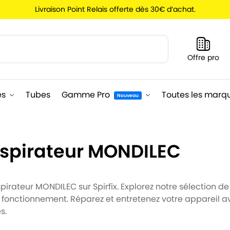
Livraison Point Relais offerte dès 30€ d’achat.
Recherche
Offre pro
es
Tubes
Gamme Pro
Toutes les marq
Nouveau
aspirateur MONDILEC
irateur MONDILEC sur Spirfix. Explorez notre sélection de 
e fonctionnement. Réparez et entretenez votre appareil a
s.