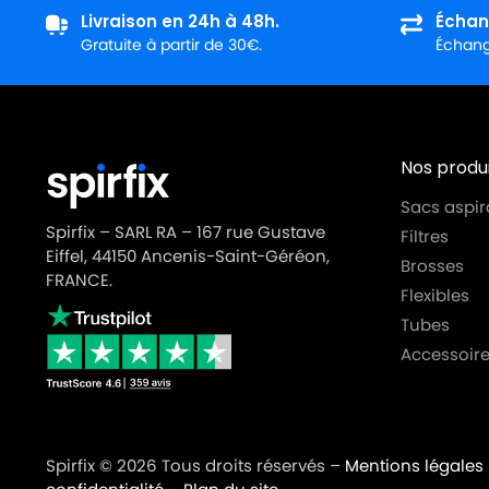
Livraison en 24h à 48h.
Échan
Gratuite à partir de 30€.
Échange
Nos produi
Sacs aspir
Spirfix – SARL RA – 167 rue Gustave
Filtres
Eiffel, 44150 Ancenis-Saint-Géréon,
Brosses
FRANCE.
Flexibles
Tubes
Accessoire
Spirfix © 2026 Tous droits réservés –
Mentions légales