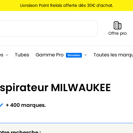
Livraison Point Relais offerte dès 30€ d’achat.
Recherche
Offre pro
es
Tubes
Gamme Pro
Toutes les marq
Nouveau
aspirateur MILWAUKEE
+ 400 marques.
otre recherche :