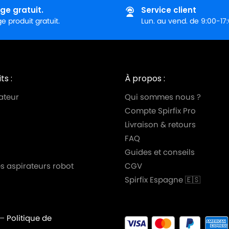
ge gratuit.
Service client
 produit gratuit.
Lun. au vend. de 9:00-17
ts :
À propos :
ateur
Qui sommes nous ?
Compte Spirfix Pro
Livraison & retours
FAQ
Guides et conseils
s aspirateurs robot
CGV
Spirfix Espagne 🇪🇸
–
Politique de