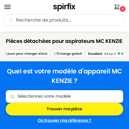
0
Recherche
🚚 Livraison Point Relais offerte dès 30€ d’achat.
Accueil
Marques
MC KENZIE
/
/
Pièces détachées pour aspirateurs MC KENZIE
0 jours pour changer d'avis
Échange gratuit
Quel est votre modèle d'appareil MC
KENZIE ?
Trouver ma pièce
Où trouver ma référence ?