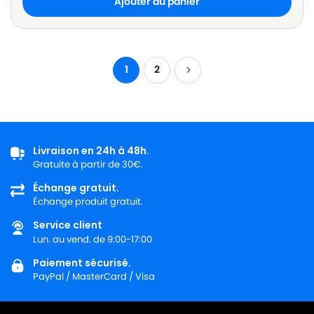
Ajouter au panier
1
2
Livraison en 24h à 48h.
Gratuite à partir de 30€.
Échange gratuit.
Échange produit gratuit.
Service client
Lun. au vend. de 9:00-17:00
Paiement sécurisé.
PayPal / MasterCard / Visa