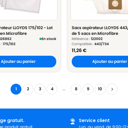
rateur LLOYDS 175/102 - Lot
Sacs aspirateur LLOYDS 443/
 en Microfibre
de 5 sacs en Microfibre
126862
En stock
Référence :
122002
 :
175/102
Compatible :
443/734
11,26
€
Ajouter au panier
Ajouter au panier
1
2
3
4
…
8
9
10
ge gratuit.
Service client
 produit gratuit.
Lun. au vend. de 9:00-17