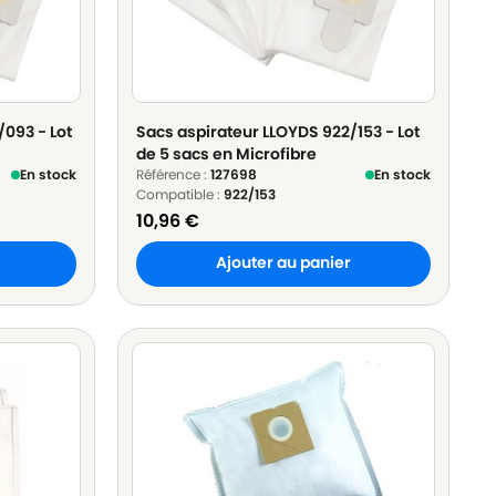
093 - Lot
Sacs aspirateur LLOYDS 922/153 - Lot
de 5 sacs en Microfibre
En stock
Référence :
127698
En stock
Compatible :
922/153
10,96
€
Ajouter au panier