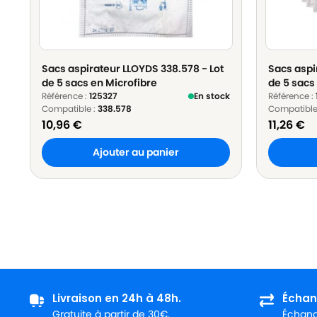
Sacs aspirateur LLOYDS 338.578 - Lot
Sacs aspi
de 5 sacs en Microfibre
de 5 sacs
Référence :
125327
En stock
Référence :
Compatible :
338.578
Compatible
10,96
€
11,26
€
Ajouter au panier
Livraison en 24h à 48h.
Échan
Gratuite à partir de 30€.
Échange