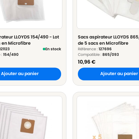
rateur LLOYDS 154/490 - Lot
Sacs aspirateur LLOYDS 865/
s en Microfibre
de 5 sacs en Microfibre
121123
En stock
Référence :
127696
 :
154/490
Compatible :
865/093
10,96
€
Ajouter au panier
Ajouter au panier