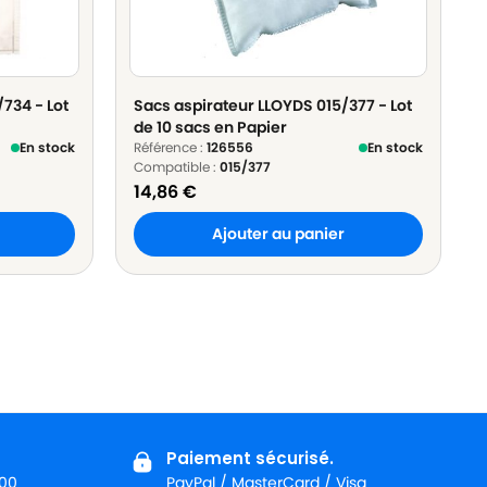
734 - Lot
Sacs aspirateur LLOYDS 015/377 - Lot
de 10 sacs en Papier
En stock
Référence :
126556
En stock
Compatible :
015/377
14,86
€
Ajouter au panier
Paiement sécurisé.
:00
PayPal / MasterCard / Visa