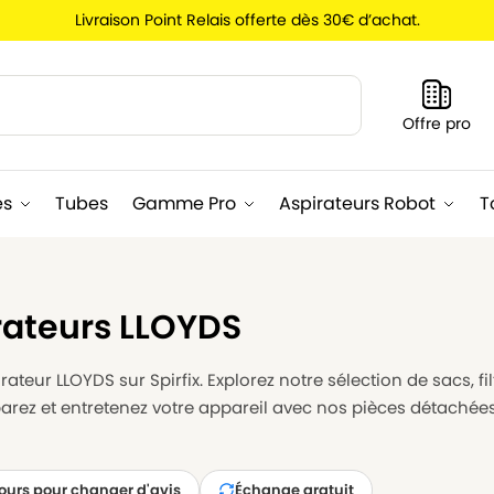
Livraison Point Relais offerte dès 30€ d’achat.
Recherche
Offre pro
es
Tubes
Gamme Pro
Aspirateurs Robot
T
rateurs LLOYDS
ateur LLOYDS sur Spirfix. Explorez notre sélection de sacs, fi
parez et entretenez votre appareil avec nos pièces détachée
jours pour changer d'avis
Échange gratuit