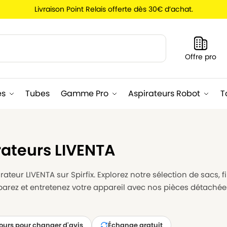
Livraison Point Relais offerte dès 30€ d’achat.
Recherche
Offre pro
es
Tubes
Gamme Pro
Aspirateurs Robot
T
rateurs LIVENTA
ateur LIVENTA sur Spirfix. Explorez notre sélection de sacs, f
éparez et entretenez votre appareil avec nos pièces détaché
jours pour changer d'avis
Échange gratuit