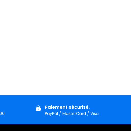
Paiement sécurisé.
:00
PayPal / MasterCard / Visa