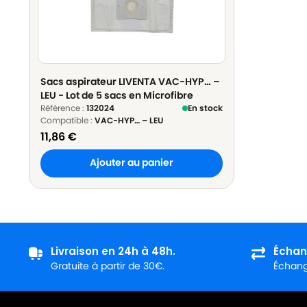
Sacs aspirateur LIVENTA VAC-HYP… –
LEU - Lot de 5 sacs en Microfibre
Référence :
132024
En stock
Compatible :
VAC-HYP… – LEU
11,86
€
Ajouter au panier
Livraison en 24h à 48h.
Échan
Gratuite à partir de 30€.
Échange