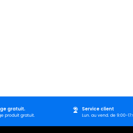
ge gratuit.
Service client
 produit gratuit.
Lun. au vend. de 9:00-17