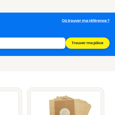
Où trouver ma référence ?
Trouver ma pièce