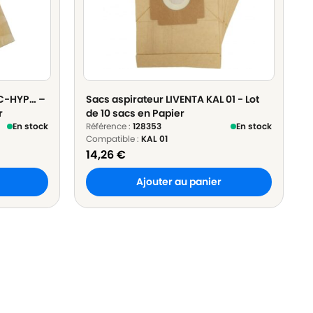
AC-HYP… –
Sacs aspirateur LIVENTA KAL 01 - Lot
r
de 10 sacs en Papier
En stock
Référence :
128353
En stock
Compatible :
KAL 01
14,26
€
Ajouter au panier