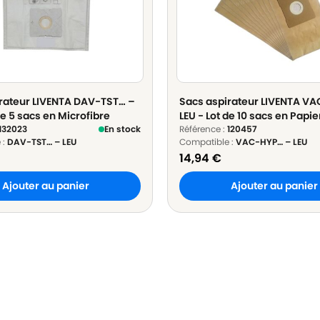
rateur LIVENTA DAV-TST… –
Sacs aspirateur LIVENTA V
de 5 sacs en Microfibre
LEU - Lot de 10 sacs en Papie
132023
En stock
Référence :
120457
 :
DAV-TST… – LEU
Compatible :
VAC-HYP… – LEU
14,94
€
Ajouter au panier
Ajouter au panier