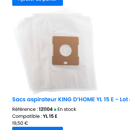
Sacs aspirateur KING D’HOME YL 15 E - Lot 
Référence :
121104
En stock
Compatible :
YL 15 E
19,50
€