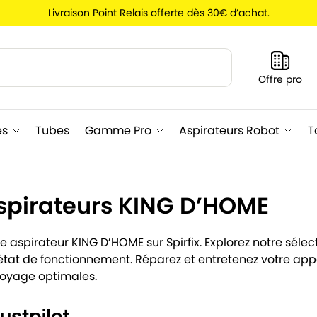
Livraison Point Relais offerte dès 30€ d’achat.
Recherche
Offre pro
es
Tubes
Gamme Pro
Aspirateurs Robot
T
spirateurs KING D’HOME
 aspirateur KING D’HOME sur Spirfix. Explorez notre sélect
 état de fonctionnement. Réparez et entretenez votre ap
toyage optimales.