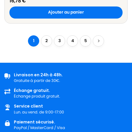
16,78
€
Ajouter au panier
1
2
3
4
5
Livraison en 24h à 48h.
Gratuite à partir de 30€.
Échange gratuit.
Échange produit gratuit.
Service client
Lun. au vend. de 9:00-17:00
Paiement sécurisé.
PayPal / MasterCard / Visa