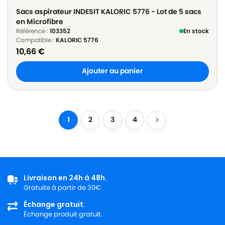
Sacs aspirateur INDESIT KALORIC 5776 - Lot de 5 sacs
en Microfibre
Référence :
103352
En stock
Compatible :
KALORIC 5776
10,66
€
Ajouter au panier
1
2
3
4
Livraison en 24h à 48h.
Gratuite à partir de 30€.
Échange gratuit.
Échange produit gratuit.