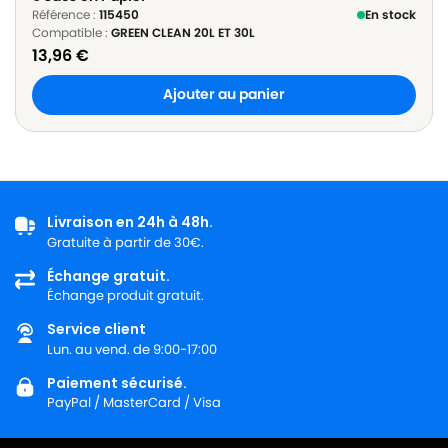
Référence :
115450
En stock
Compatible :
GREEN CLEAN 20L ET 30L
13,96
€
Ajouter au panier
Livraison en 24h à 48h.
Gratuite à partir de 30€.
Échange gratuit.
Échange produit gratuit.
Service client
Lun. au vend. de 9:00-17:00
Paiement sécurisé.
PayPal / MasterCard / Visa