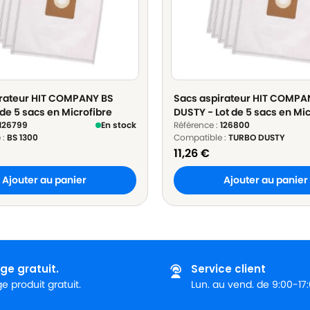
irateur HIT COMPANY BS
Sacs aspirateur HIT COMP
 de 5 sacs en Microfibre
DUSTY - Lot de 5 sacs en Mic
126799
En stock
Référence :
126800
 :
BS 1300
Compatible :
TURBO DUSTY
11,26
€
Ajouter au panier
Ajouter au panier
ge gratuit.
Service client
 produit gratuit.
Lun. au vend. de 9:00-17