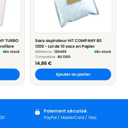
ANY TURBO
Sacs aspirateur HIT COMPANY BS
rofibre
1300 - Lot de 10 sacs en Papier
En stock
Référence :
126496
En stock
Compatible :
BS 1300
14,86
€
Ajouter au panier
Paiement sécurisé.
:00
PayPal / MasterCard / Visa