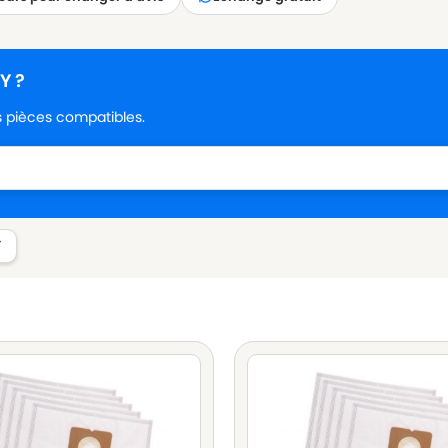
Y ?
es pièces compatibles.
Y