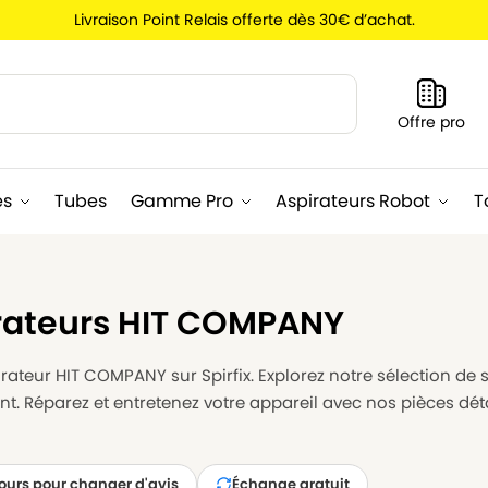
Livraison Point Relais offerte dès 30€ d’achat.
Recherche
Offre pro
es
Tubes
Gamme Pro
Aspirateurs Robot
T
irateurs HIT COMPANY
ateur HIT COMPANY sur Spirfix. Explorez notre sélection de s
t. Réparez et entretenez votre appareil avec nos pièces dét
jours pour changer d'avis
Échange gratuit