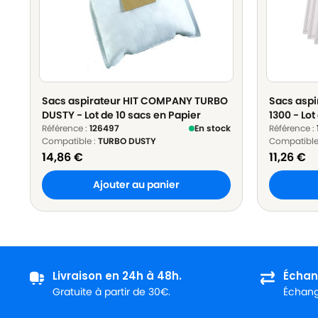
Sacs aspirateur HIT COMPANY TURBO
Sacs asp
DUSTY - Lot de 10 sacs en Papier
1300 - Lot
Référence :
126497
En stock
Référence :
Compatible :
TURBO DUSTY
Compatible
14,86
€
11,26
€
Ajouter au panier
Livraison en 24h à 48h.
Échan
Gratuite à partir de 30€.
Échange