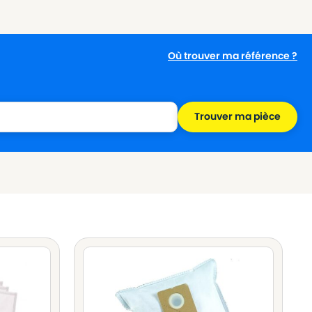
Où trouver ma référence ?
Trouver ma pièce