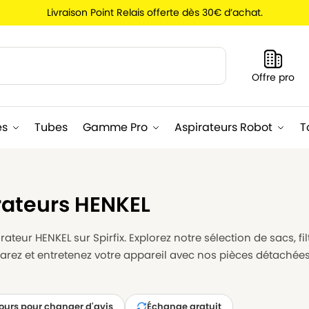
Livraison Point Relais offerte dès 30€ d’achat.
Recherche
Offre pro
es
Tubes
Gamme Pro
Aspirateurs Robot
T
rateurs HENKEL
ateur HENKEL sur Spirfix. Explorez notre sélection de sacs, fi
parez et entretenez votre appareil avec nos pièces détachée
jours pour changer d'avis
Échange gratuit