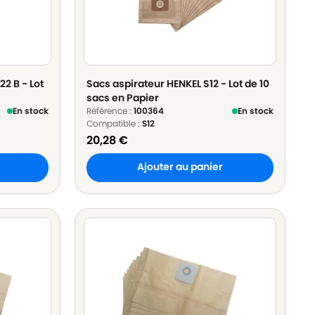
2 B - Lot
Sacs aspirateur HENKEL S12 - Lot de 10
sacs en Papier
En stock
Référence :
100364
En stock
Compatible :
S12
20,28
€
Ajouter au panier