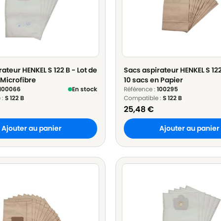
ateur HENKEL S 122 B - Lot de
Sacs aspirateur HENKEL S 122
 Microfibre
10 sacs en Papier
100066
En stock
Référence :
100295
 :
S 122 B
Compatible :
S 122 B
25,48
€
Ajouter au panier
Ajouter au panier