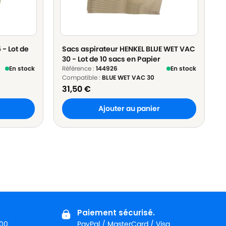
 - Lot de
Sacs aspirateur HENKEL BLUE WET VAC
30 - Lot de 10 sacs en Papier
En stock
Référence :
144926
En stock
Compatible :
BLUE WET VAC 30
31,50
€
Ajouter au panier
Paiement sécurisé.
:00
PayPal / MasterCard / Visa