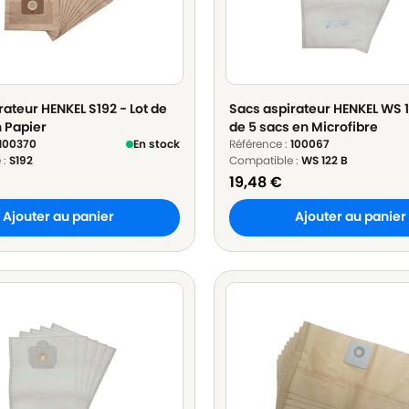
rateur HENKEL S192 - Lot de
Sacs aspirateur HENKEL WS 12
n Papier
de 5 sacs en Microfibre
100370
En stock
Référence :
100067
 :
S192
Compatible :
WS 122 B
19,48
€
Ajouter au panier
Ajouter au panier