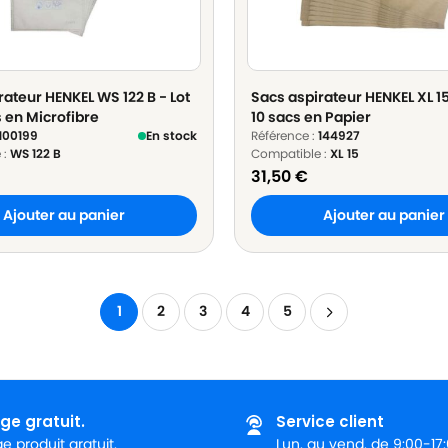
rateur HENKEL WS 122 B - Lot
Sacs aspirateur HENKEL XL 15
s en Microfibre
10 sacs en Papier
100199
En stock
Référence :
144927
 :
WS 122 B
Compatible :
XL 15
31,50
€
Ajouter au panier
Ajouter au panier
1
2
3
4
5
ge gratuit.
Service client
 produit gratuit.
Lun. au vend. de 9:00-17