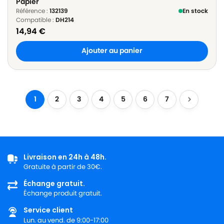
Papier
Référence :
132139
En stock
Compatible :
DH214
14,94
€
Ajouter au panier
1
2
3
4
5
6
7
Livraison en 24h à 48h.
Gratuite à partir de 30€.
Échange gratuit.
Échange produit gratuit.
Service client
Lun. au vend. de 9:00-17:00