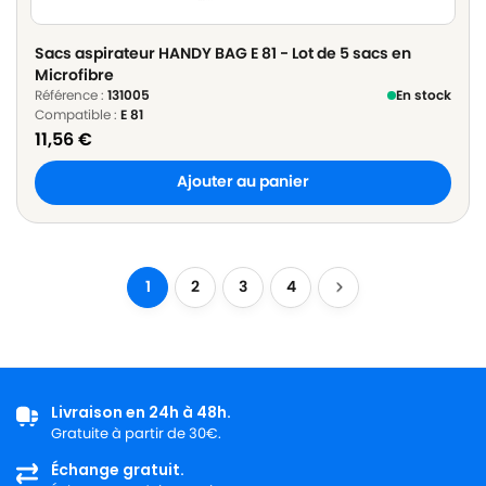
Sacs aspirateur HANDY BAG E 81 - Lot de 5 sacs en
Microfibre
Référence :
131005
En stock
Compatible :
E 81
11,56
€
Ajouter au panier
1
2
3
4
Livraison en 24h à 48h.
Gratuite à partir de 30€.
Échange gratuit.