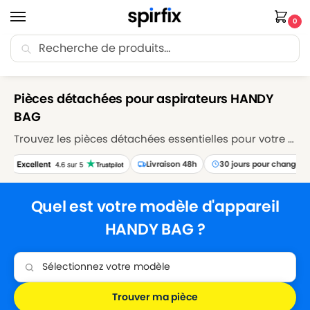
0
Recherche
🚚 Livraison Point Relais offerte dès 30€ d’achat.
Accueil
Marques
HANDY BAG
/
/
Pièces détachées pour aspirateurs HANDY
BAG
Trouvez les pièces détachées essentielles pour votre aspirateur HANDY BAG sur Spirfix. Explorez notre sélection de sacs, filtres, brosses et accessoires pour maintenir votre aspirateur HANDY BAG en parfait état de fonctionnement. Réparez et entretenez votre appareil avec nos pièces détachées de qualité supérieure, garantissant des performances de nettoyage optimales.
Livraison 48h
30 jours pour changer d'avi
Quel est votre modèle d'appareil
HANDY BAG ?
Trouver ma pièce