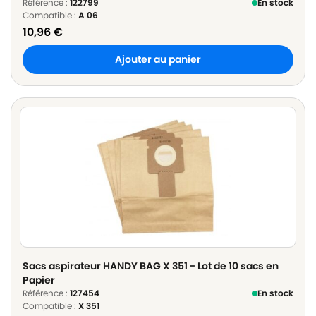
Référence :
122799
En stock
Compatible :
A 06
10,96
€
Ajouter au panier
Sacs aspirateur HANDY BAG X 351 - Lot de 10 sacs en
Papier
Référence :
127454
En stock
Compatible :
X 351