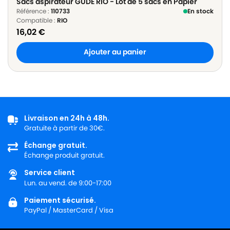
Sacs aspirateur GUDE RIO - Lot de 5 sacs en Papier
Référence :
110733
En stock
Compatible :
RIO
16,02
€
Ajouter au panier
Livraison en 24h à 48h.
Gratuite à partir de 30€.
Échange gratuit.
Échange produit gratuit.
Service client
Lun. au vend. de 9:00-17:00
Paiement sécurisé.
PayPal / MasterCard / Visa