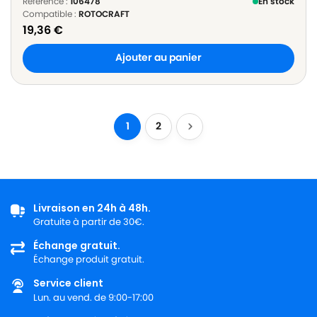
Référence :
106478
En stock
Compatible :
ROTOCRAFT
19,36
€
Ajouter au panier
1
2
Livraison en 24h à 48h.
Gratuite à partir de 30€.
Échange gratuit.
Échange produit gratuit.
Service client
Lun. au vend. de 9:00-17:00