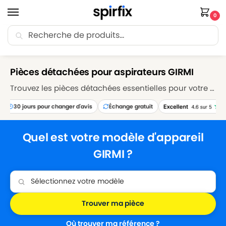
0
Recherche
🚚 Livraison Point Relais offerte dès 30€ d’achat.
Accueil
Marques
GIRMI
/
/
Pièces détachées pour aspirateurs GIRMI
Trouvez les pièces détachées essentielles pour votre aspirateur GIRMI sur Spirfix. Explorez notre sélection de sacs, filtres, brosses et accessoires pour maintenir votre aspirateur GIRMI en parfait état de fonctionnement. Réparez et entretenez votre appareil avec nos pièces détachées de qualité supérieure, garantissant des performances de nettoyage optimales.
30 jours pour changer d'avis
Échange gratuit
Quel est votre modèle d'appareil
GIRMI ?
Trouver ma pièce
Où trouver ma référence ?