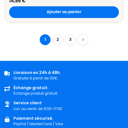
14,86
€
Ajouter au panier
1
2
3
Livraison en 24h à 48h.
Gratuite à partir de 30€.
Échange gratuit.
Échange produit gratuit.
Service client
Lun. au vend. de 9:00-17:00
Paiement sécurisé.
PayPal / MasterCard / Visa