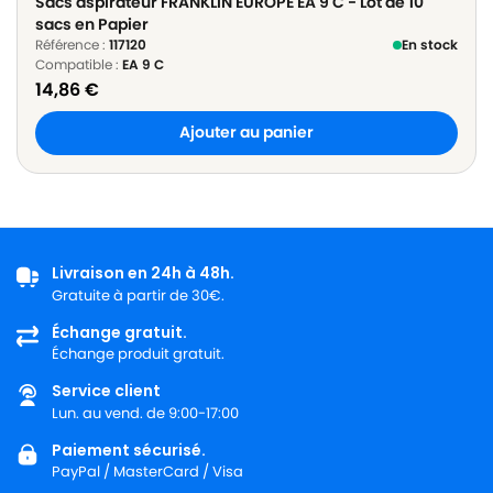
Sacs aspirateur FRANKLIN EUROPE EA 9 C - Lot de 10
sacs en Papier
Référence :
117120
En stock
Compatible :
EA 9 C
14,86
€
Ajouter au panier
Livraison en 24h à 48h.
Gratuite à partir de 30€.
Échange gratuit.
Échange produit gratuit.
Service client
Lun. au vend. de 9:00-17:00
Paiement sécurisé.
PayPal / MasterCard / Visa