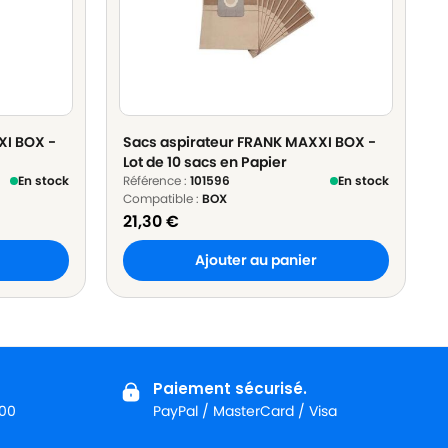
XI BOX -
Sacs aspirateur FRANK MAXXI BOX -
Lot de 10 sacs en Papier
En stock
Référence :
101596
En stock
Compatible :
BOX
21,30
€
Ajouter au panier
Paiement sécurisé.
:00
PayPal / MasterCard / Visa