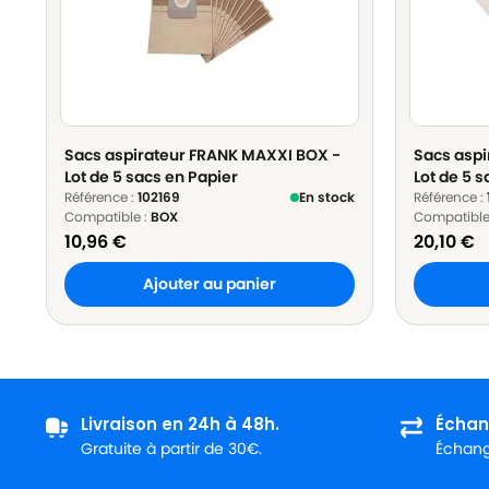
Sacs aspirateur FRANK MAXXI BOX -
Sacs aspi
Lot de 5 sacs en Papier
Lot de 5 s
Référence :
102169
En stock
Référence :
Compatible :
BOX
Compatible
10,96
€
20,10
€
Ajouter au panier
Livraison en 24h à 48h.
Échan
Gratuite à partir de 30€.
Échange