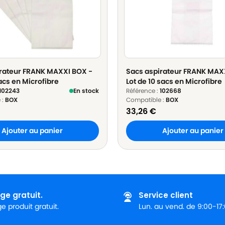
rateur FRANK MAXXI BOX -
Sacs aspirateur FRANK MAX
acs en Microfibre
Lot de 10 sacs en Microfibre
102243
En stock
Référence :
102668
 :
BOX
Compatible :
BOX
33,26
€
Ajouter au panier
Ajouter au panier
ge gratuit.
Service client
 produit gratuit.
Lun. au vend. de 9:00-17