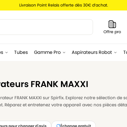
Livraison Point Relais offerte dès 30€ d’achat.
Recherche
Offre pro
es
Tubes
Gamme Pro
Aspirateurs Robot
T
rateurs FRANK MAXXI
ateur FRANK MAXXI sur Spirfix. Explorez notre sélection de sa
. Réparez et entretenez votre appareil avec nos pièces dét
jours pour changer d'avis
Échange gratuit