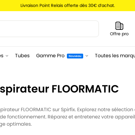
Livraison Point Relais offerte dès 30€ d’achat.
Recherche
Offre pro
es
Tubes
Gamme Pro
Toutes les marq
Nouveau
aspirateur FLOORMATIC
irateur FLOORMATIC sur Spirfix. Explorez notre sélection d
 de fonctionnement. Réparez et entretenez votre apparei
ge optimales.