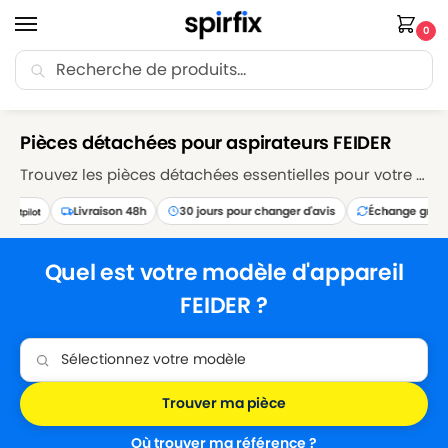
0
Recherche
🚚 Livraison Point Relais offerte dès 30€ d’achat.
Accueil
Marques
FEIDER
/
/
Pièces détachées pour aspirateurs FEIDER
Trouvez les pièces détachées essentielles pour votre aspirateur FEIDER sur Spirfix. Explorez notre sélection de sacs, filtres, brosses et accessoires pour maintenir votre aspirateur FEIDER en parfait état de fonctionnement. Réparez et entretenez votre appareil avec nos pièces détachées de qualité supérieure, garantissant des performances de nettoyage optimales.
Livraison 48h
30 jours pour changer d'avis
Échange gratuit
Quel est votre modèle d'appareil
FEIDER ?
Trouver ma pièce
Où trouver ma référence ?