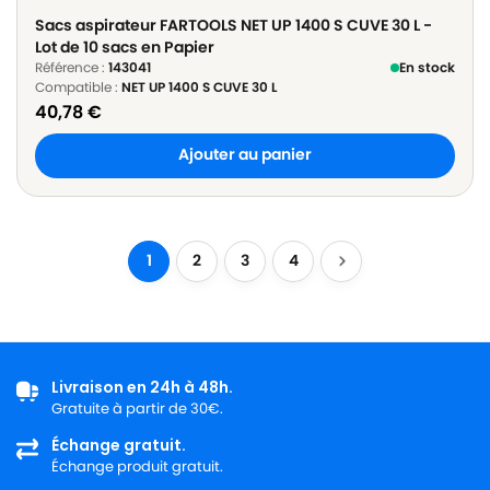
Sacs aspirateur FARTOOLS NET UP 1400 S CUVE 30 L -
Lot de 10 sacs en Papier
Référence :
143041
En stock
Compatible :
NET UP 1400 S CUVE 30 L
40,78
€
Ajouter au panier
1
2
3
4
Livraison en 24h à 48h.
Gratuite à partir de 30€.
Échange gratuit.
Échange produit gratuit.