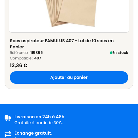
Sacs aspirateur FAMULUS 407 - Lot de 10 sacs en
Papier
Référence :
115855
En stock
Compatible :
407
13,36
€
Ajouter au panier
Livraison en 24h à 48h.
Gratuite à partir de 30€.
Échange gratuit.