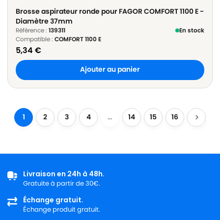
Brosse aspirateur ronde pour FAGOR COMFORT 1100 E -
Diamètre 37mm
Référence :
139311
En stock
Compatible :
COMFORT 1100 E
5,34
€
Ajouter au panier
1
2
3
4
…
14
15
16
Livraison en 24h à 48h.
Gratuite à partir de 30€.
Échange gratuit.
Échange produit gratuit.