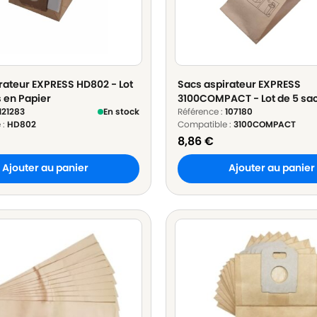
rateur EXPRESS HD802 - Lot
Sacs aspirateur EXPRESS
s en Papier
3100COMPACT - Lot de 5 sa
121283
En stock
Papier
Référence :
107180
 :
HD802
Compatible :
3100COMPACT
8,86
€
Ajouter au panier
Ajouter au panier