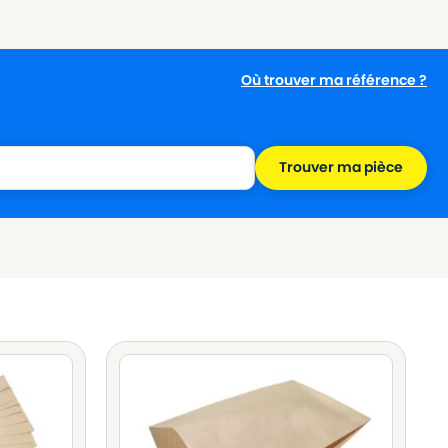
Où trouver ma référence ?
Trouver ma pièce