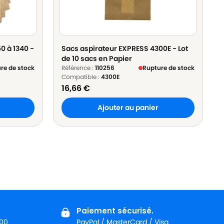
0 à 1340 -
Sacs aspirateur EXPRESS 4300E - Lot
de 10 sacs en Papier
re de stock
Référence :
110256
Rupture de stock
Compatible :
4300E
16,66
€
Ajouter au panier
Paiement sécurisé.
:00
PayPal / MasterCard / Visa