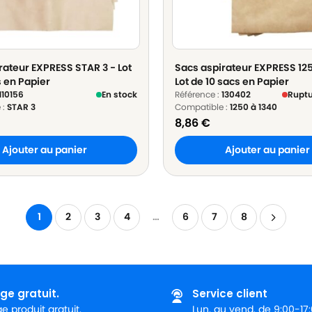
rateur EXPRESS STAR 3 - Lot
Sacs aspirateur EXPRESS 125
s en Papier
Lot de 10 sacs en Papier
110156
En stock
Référence :
130402
Ruptu
 :
STAR 3
Compatible :
1250 à 1340
8,86
€
Ajouter au panier
Ajouter au panier
1
2
3
4
…
6
7
8
ge gratuit.
Service client
 produit gratuit.
Lun. au vend. de 9:00-17