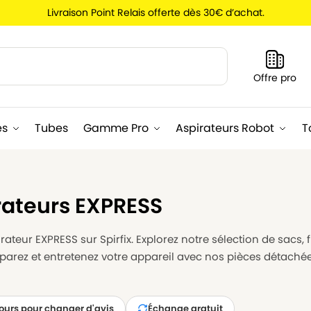
Livraison Point Relais offerte dès 30€ d’achat.
Recherche
Offre pro
es
Tubes
Gamme Pro
Aspirateurs Robot
T
rateurs EXPRESS
ateur EXPRESS sur Spirfix. Explorez notre sélection de sacs, 
éparez et entretenez votre appareil avec nos pièces détaché
jours pour changer d'avis
Échange gratuit