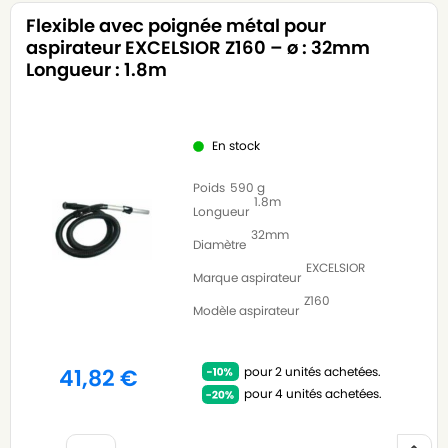
Flexible avec poignée métal pour
aspirateur EXCELSIOR Z160 – ø : 32mm
Longueur : 1.8m
En stock
Poids
590 g
1.8m
Longueur
32mm
Diamètre
EXCELSIOR
Marque aspirateur
Z160
Modèle aspirateur
pour 2 unités achetées.
41,82
€
pour 4 unités achetées.