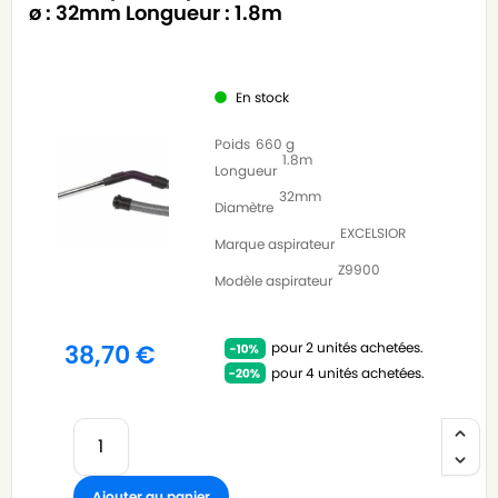
ø : 32mm Longueur : 1.8m
En stock
Poids
660 g
1.8m
Longueur
32mm
Diamètre
EXCELSIOR
Marque aspirateur
Z9900
Modèle aspirateur
pour 2 unités achetées.
38,70
€
pour 4 unités achetées.
Ajouter au panier