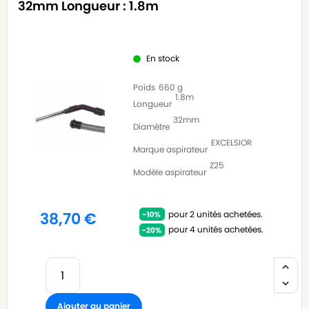
32mm Longueur : 1.8m
En stock
Poids
660 g
1.8m
Longueur
32mm
Diamètre
EXCELSIOR
Marque aspirateur
Z25
Modèle aspirateur
pour 2 unités achetées.
38,70
€
pour 4 unités achetées.
Ajouter au panier