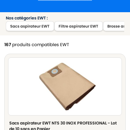
Nos catégories EWT :
Sacs aspirateur EWT
Filtre aspirateur EWT
Brosse aspi
167
produits compatibles EWT
Sacs aspirateur EWT NTS 30 INOX PROFESSIONAL - Lot
de 10 sacs en Papier