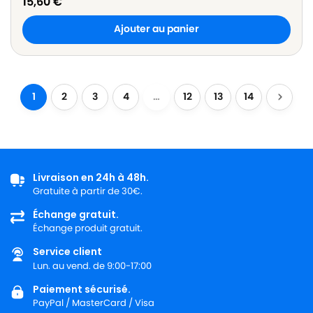
15,60
€
Ajouter au panier
1
2
3
4
…
12
13
14
Livraison en 24h à 48h.
Gratuite à partir de 30€.
Échange gratuit.
Échange produit gratuit.
Service client
Lun. au vend. de 9:00-17:00
Paiement sécurisé.
PayPal / MasterCard / Visa