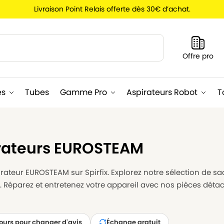
Livraison Point Relais offerte dès 30€ d’achat.
Recherche
Offre pro
es
Tubes
Gamme Pro
Aspirateurs Robot
T
irateurs EUROSTEAM
ateur EUROSTEAM sur Spirfix. Explorez notre sélection de sac
 Réparez et entretenez votre appareil avec nos pièces détac
jours pour changer d'avis
Échange gratuit