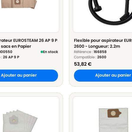
rateur EUROSTEAM 26 AP 9 P
Flexible pour aspirateur E
0 sacs en Papier
2600 - Longueur: 2.2m
100550
En stock
Référence :
166858
 :
26 AP 9 P
Compatible :
2600
53,82
€
Ajouter au panier
Ajouter au panier