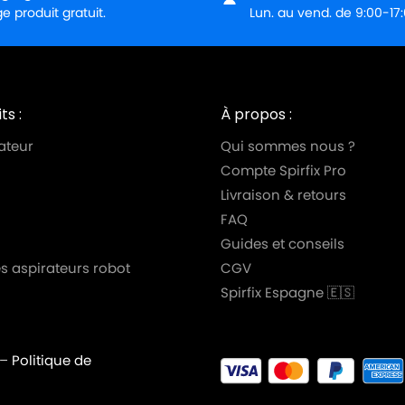
 produit gratuit.
Lun. au vend. de 9:00-17
ts :
À propos :
ateur
Qui sommes nous ?
Compte Spirfix Pro
Livraison & retours
FAQ
Guides et conseils
s aspirateurs robot
CGV
Spirfix Espagne 🇪🇸
–
Politique de