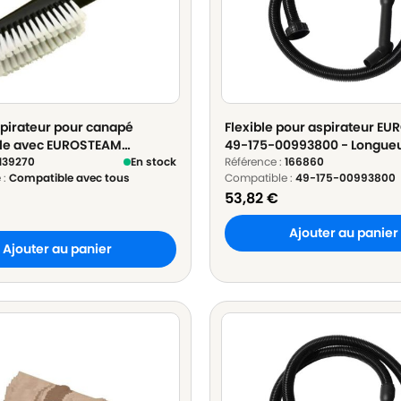
pirateur pour canapé
Flexible pour aspirateur E
le avec EUROSTEAM
49-175-00993800 - Longueu
le avec tous modèles -
139270
En stock
Référence :
166860
 :
Compatible avec tous
Compatible :
49-175-00993800
e 32mm ou 35mm
53,82
€
Ajouter au panier
Ajouter au panier