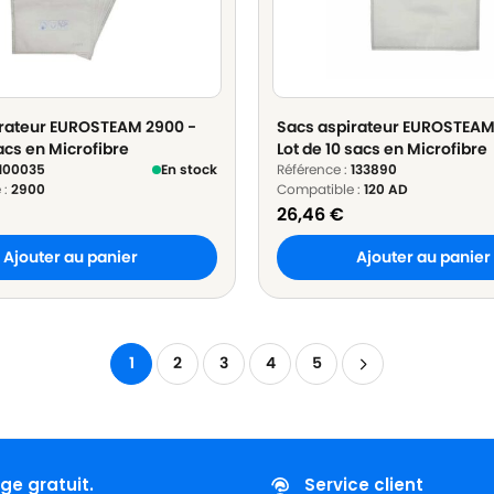
irateur EUROSTEAM 2900 -
Sacs aspirateur EUROSTEAM 
acs en Microfibre
Lot de 10 sacs en Microfibre
100035
En stock
Référence :
133890
 :
2900
Compatible :
120 AD
26,46
€
Ajouter au panier
Ajouter au panier
1
2
3
4
5
ge gratuit.
Service client