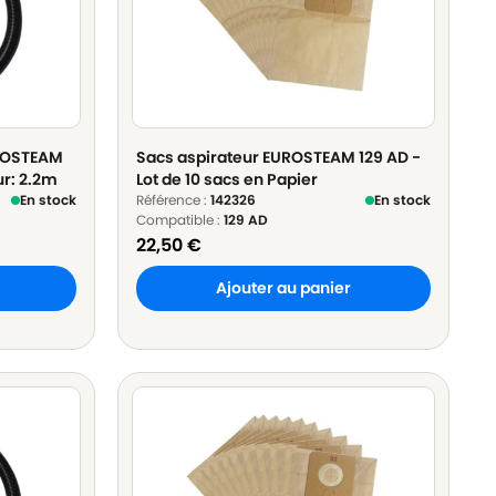
UROSTEAM
Sacs aspirateur EUROSTEAM 129 AD -
r: 2.2m
Lot de 10 sacs en Papier
En stock
Référence :
142326
En stock
Compatible :
129 AD
22,50
€
Ajouter au panier