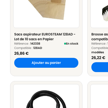
Sacs aspirateur EUROSTEAM 128AD -
Brosse as
Lot de 10 sacs en Papier
compatib
Référence :
142338
En stock
Compatib
Référence :
Compatible :
128AD
Compatible
Diamètr
modèles
26,86
€
26,22
€
Ajouter au panier