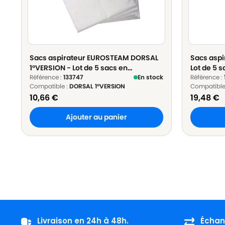
Sacs aspirateur EUROSTEAM DORSAL
Sacs asp
1°VERSION - Lot de 5 sacs en
Lot de 5 s
Microfibre
Référence :
133747
En stock
Référence :
Compatible :
DORSAL 1°VERSION
Compatible
10,66
€
19,48
€
Ajouter au panier
Livraison en 24h à 48h.
Échan