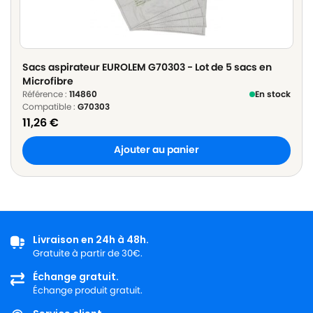
Sacs aspirateur EUROLEM G70303 - Lot de 5 sacs en
Microfibre
Référence :
114860
En stock
Compatible :
G70303
11,26
€
Ajouter au panier
Livraison en 24h à 48h.
Gratuite à partir de 30€.
Échange gratuit.
Échange produit gratuit.