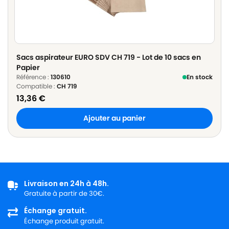
Sacs aspirateur EURO SDV CH 719 - Lot de 10 sacs en
Papier
Référence :
130610
En stock
Compatible :
CH 719
13,36
€
Ajouter au panier
Livraison en 24h à 48h.
Gratuite à partir de 30€.
Échange gratuit.
Échange produit gratuit.