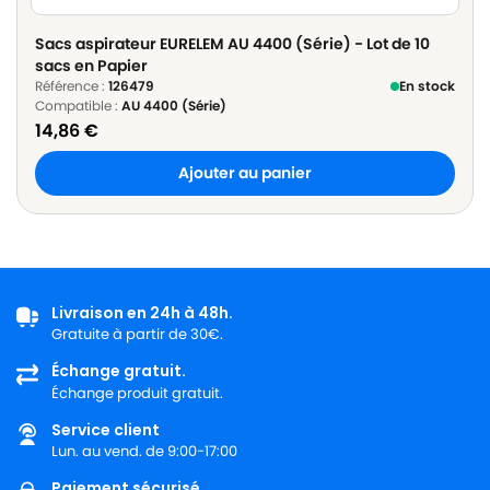
Sacs aspirateur EURELEM AU 4400 (Série) - Lot de 10
sacs en Papier
Référence :
126479
En stock
Compatible :
AU 4400 (Série)
14,86
€
Ajouter au panier
Livraison en 24h à 48h.
Gratuite à partir de 30€.
Échange gratuit.
Échange produit gratuit.
Service client
Lun. au vend. de 9:00-17:00
Paiement sécurisé.