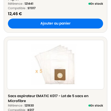
Référence :
121441
En stock
Compatible :
ST017
12,46
€
Ajouter au panier
Sacs aspirateur EMATIC K017 - Lot de 5 sacs en
Microfibre
Référence :
121930
En stock
Compatible :
K017