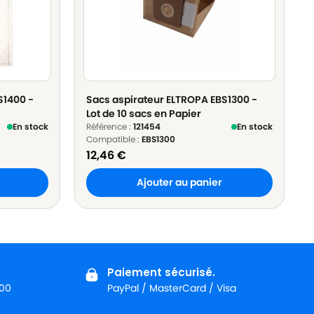
S1400 -
Sacs aspirateur ELTROPA EBS1300 -
Lot de 10 sacs en Papier
En stock
Référence :
121454
En stock
Compatible :
EBS1300
12,46
€
Ajouter au panier
Paiement sécurisé.
:00
PayPal / MasterCard / Visa