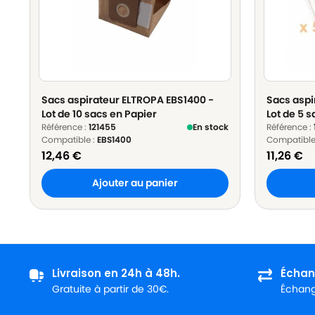
Sacs aspirateur ELTROPA EBS1400 -
Sacs aspi
Lot de 10 sacs en Papier
Lot de 5 s
Référence :
121455
En stock
Référence :
Compatible :
EBS1400
Compatible
12,46
€
11,26
€
Ajouter au panier
Livraison en 24h à 48h.
Échan
Gratuite à partir de 30€.
Échange