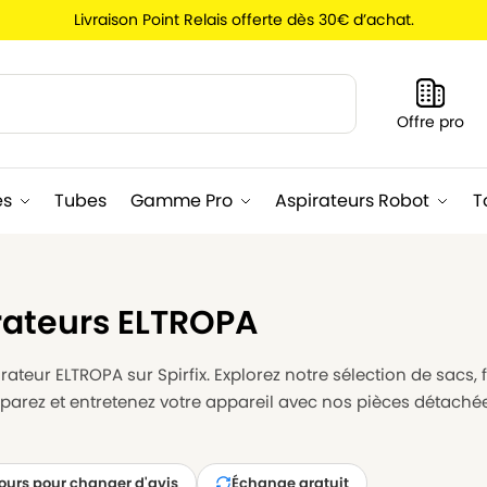
Livraison Point Relais offerte dès 30€ d’achat.
Recherche
Offre pro
es
Tubes
Gamme Pro
Aspirateurs Robot
T
rateurs ELTROPA
ateur ELTROPA sur Spirfix. Explorez notre sélection de sacs, 
éparez et entretenez votre appareil avec nos pièces détaché
jours pour changer d'avis
Échange gratuit