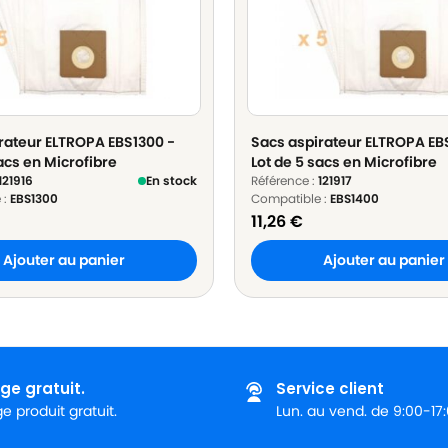
rateur ELTROPA EBS1300 -
Sacs aspirateur ELTROPA EB
acs en Microfibre
Lot de 5 sacs en Microfibre
121916
En stock
Référence :
121917
 :
EBS1300
Compatible :
EBS1400
11,26
€
Ajouter au panier
Ajouter au panier
ge gratuit.
Service client
 produit gratuit.
Lun. au vend. de 9:00-17