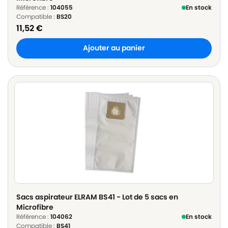
Référence :
104055
En stock
Compatible :
BS20
11,52
€
Ajouter au panier
Sacs aspirateur ELRAM BS41 - Lot de 5 sacs en
Microfibre
Référence :
104062
En stock
Compatible :
BS41