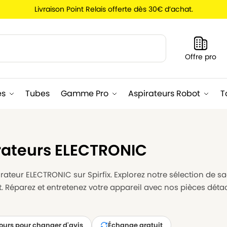
Livraison Point Relais offerte dès 30€ d’achat.
Recherche
Offre pro
es
Tubes
Gamme Pro
Aspirateurs Robot
T
rateurs ELECTRONIC
ateur ELECTRONIC sur Spirfix. Explorez notre sélection de sac
. Réparez et entretenez votre appareil avec nos pièces déta
jours pour changer d'avis
Échange gratuit