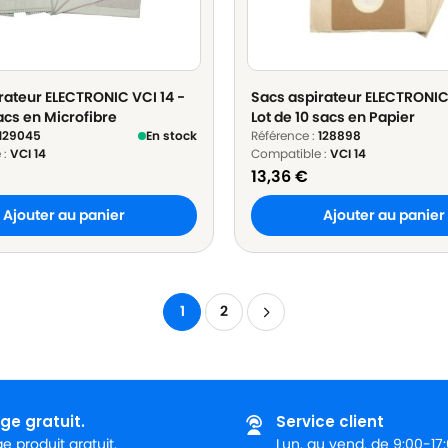
rateur ELECTRONIC VCI 14 -
Sacs aspirateur ELECTRONIC 
acs en Microfibre
Lot de 10 sacs en Papier
129045
En stock
Référence :
128898
 :
VCI 14
Compatible :
VCI 14
13,36
€
Ajouter au panier
Ajouter au panier
1
2
ge gratuit.
Service client
 produit gratuit.
Lun. au vend. de 9:00-17