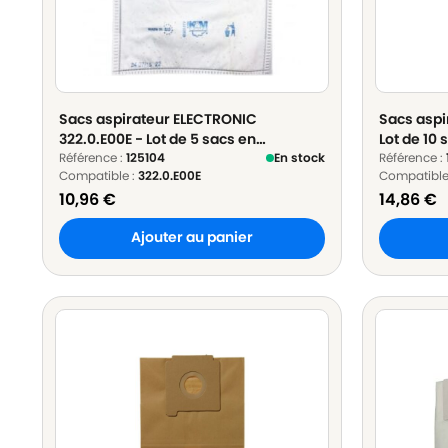
Sacs aspirateur ELECTRONIC
Sacs aspi
322.0.E00E - Lot de 5 sacs en
Lot de 10 
Microfibre
Référence :
125104
En stock
Référence :
Compatible :
322.0.E00E
Compatible
10,96
€
14,86
€
Ajouter au panier