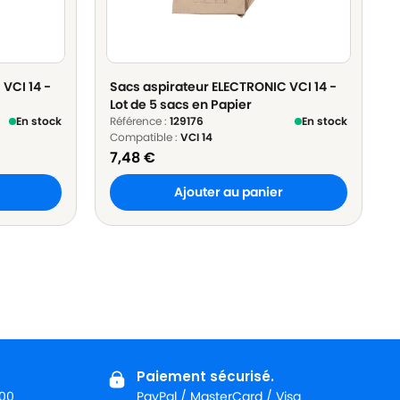
VCI 14 -
Sacs aspirateur ELECTRONIC VCI 14 -
Lot de 5 sacs en Papier
En stock
Référence :
129176
En stock
Compatible :
VCI 14
7,48
€
Ajouter au panier
Paiement sécurisé.
:00
PayPal / MasterCard / Visa