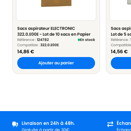
Sacs aspirateur ELECTRONIC
Sacs aspi
322.0.E00E - Lot de 10 sacs en Papier
Lot de 5 s
Référence :
124782
En stock
Référence :
Compatible :
322.0.E00E
Compatible
14,86
€
14,56
€
Ajouter au panier
Livraison en 24h à 48h.
Échan
Gratuite à partir de 30€.
Échange