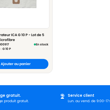
ateur ICA G 10 P - Lot de 5
icrofibre
100917
En stock
 :
G 10 P
Ajouter au panier
ge gratuit.
Service client
 produit gratuit.
Lun. au vend. de 9:00-17