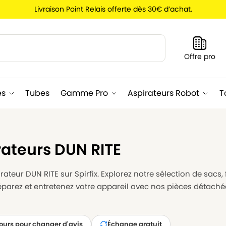
Livraison Point Relais offerte dès 30€ d’achat.
Recherche
Offre pro
es
Tubes
Gamme Pro
Aspirateurs Robot
T
rateurs DUN RITE
ateur DUN RITE sur Spirfix. Explorez notre sélection de sacs, 
Réparez et entretenez votre appareil avec nos pièces détach
jours pour changer d'avis
Échange gratuit