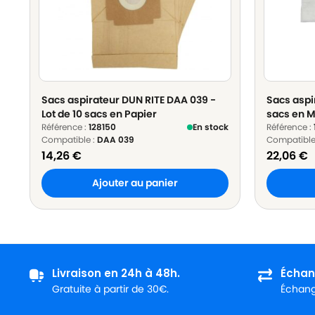
Sacs aspirateur DUN RITE DAA 039 -
Sacs aspir
Lot de 10 sacs en Papier
sacs en M
Référence :
128150
En stock
Référence :
Compatible :
DAA 039
Compatible
14,26
€
22,06
€
Ajouter au panier
Livraison en 24h à 48h.
Échan
Gratuite à partir de 30€.
Échange