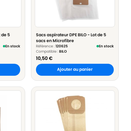
t de 5
Sacs aspirateur DPE BILO - Lot de 5
sacs en Microfibre
En stock
Référence :
120625
En stock
Compatible :
BILO
10,50
€
Ajouter au panier