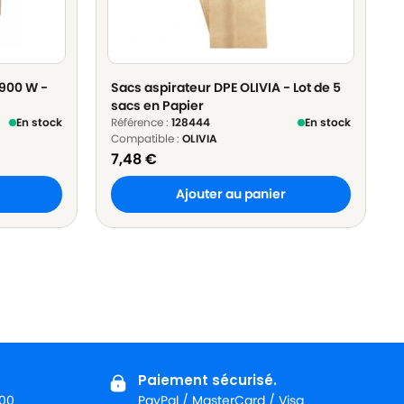
 900 W -
Sacs aspirateur DPE OLIVIA - Lot de 5
sacs en Papier
En stock
Référence :
128444
En stock
Compatible :
OLIVIA
7,48
€
Ajouter au panier
Paiement sécurisé.
:00
PayPal / MasterCard / Visa