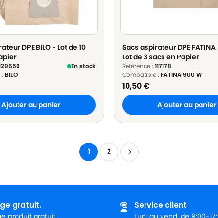
ateur DPE BILO - Lot de 10
Sacs aspirateur DPE FATINA
apier
Lot de 3 sacs en Papier
129650
En stock
Référence :
117178
 :
BILO
Compatible :
FATINA 900 W
10,50
€
Ajouter au panier
Ajouter au panier
1
2
ge gratuit.
Service client
 produit gratuit.
Lun. au vend. de 9:00-17