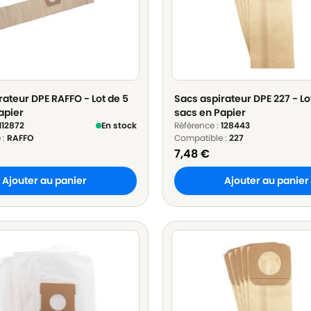
rateur DPE RAFFO - Lot de 5
Sacs aspirateur DPE 227 - Lo
apier
sacs en Papier
112872
En stock
Référence :
128443
 :
RAFFO
Compatible :
227
7,48
€
Ajouter au panier
Ajouter au panier