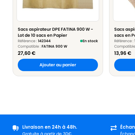
Sacs aspirateur DPE FATINA 900 W -
Sacs aspir
Lot de 10 sacs en Papier
sacs en P
Référence :
142344
En stock
Référence :
Compatible :
FATINA 900 W
Compatible
27,60
€
13,96
€
Ajouter au panier
Livraison en 24h à 48h.
Échan
Gratuite à partir de 30€.
Échange