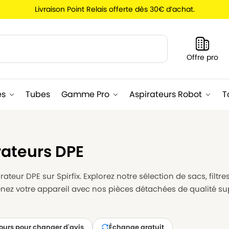
Livraison Point Relais offerte dès 30€ d’achat.
Recherche
Offre pro
es
Tubes
Gamme Pro
Aspirateurs Robot
T
rateurs DPE
ateur DPE sur Spirfix. Explorez notre sélection de sacs, filtr
tenez votre appareil avec nos pièces détachées de qualité 
jours pour changer d'avis
Échange gratuit