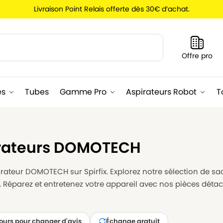
Livraison Point Relais offerte dès 30€ d’achat.
Recherche
Offre pro
es
Tubes
Gamme Pro
Aspirateurs Robot
T
irateurs DOMOTECH
rateur DOMOTECH sur Spirfix. Explorez notre sélection de sacs
Réparez et entretenez votre appareil avec nos pièces détac
jours pour changer d'avis
Échange gratuit