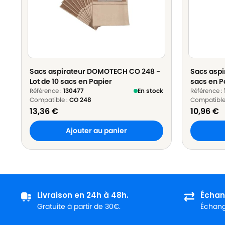
Sacs aspirateur DOMOTECH CO 248 -
Sacs aspir
Lot de 10 sacs en Papier
sacs en P
Référence :
130477
En stock
Référence :
Compatible :
CO 248
Compatible
13,36
€
10,96
€
Ajouter au panier
Livraison en 24h à 48h.
Échan
Gratuite à partir de 30€.
Échange