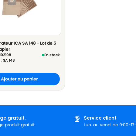
ateur ICA SA 148 - Lot de 5
apier
102108
En stock
 :
SA 148
Ajouter au panier
ge gratuit.
Service client
 produit gratuit.
Lun. au vend. de 9:00-17