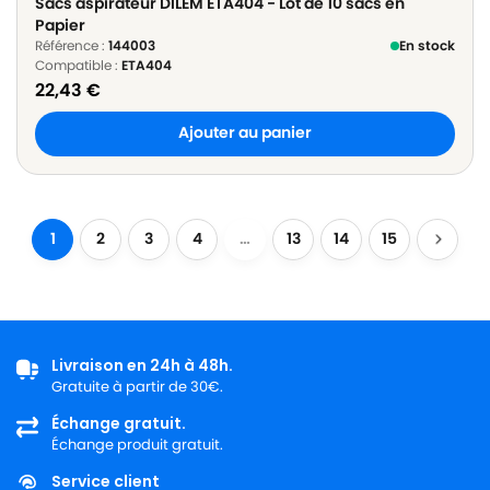
Sacs aspirateur DILEM ETA404 - Lot de 10 sacs en
Papier
Référence :
144003
En stock
Compatible :
ETA404
22,43
€
Ajouter au panier
1
2
3
4
…
13
14
15
Livraison en 24h à 48h.
Gratuite à partir de 30€.
Échange gratuit.
Échange produit gratuit.
Service client