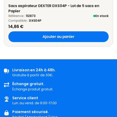
Sacs aspirateur DEXTER DXS04P - Lot de 5 sacs en
Papier
Référence :
112873
En stock
Compatible :
DXS04P
14,86
€
Ajouter au panier
Livraison en 24h à 48h.
Gratuite à partir de 30€.
Échange gratuit.
Échange produit gratuit.
Service client
Lun. au vend. de 9:00-17:00
Paiement sécurisé.