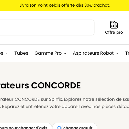
Livraison Point Relais offerte dès 30€ d’achat.
Recherche
Offre pro
es
Tubes
Gamme Pro
Aspirateurs Robot
T
irateurs CONCORDE
rateur CONCORDE sur Spirfix. Explorez notre sélection de sacs
Réparez et entretenez votre appareil avec nos pièces détac
jours pour changer d'avis
Échange gratuit