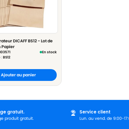
rateur DICAFF BS12 - Lot de
n Papier
103571
En stock
 :
BS12
Ajouter au panier
ge gratuit.
Service client
 produit gratuit.
Lun. au vend. de 9:00-17