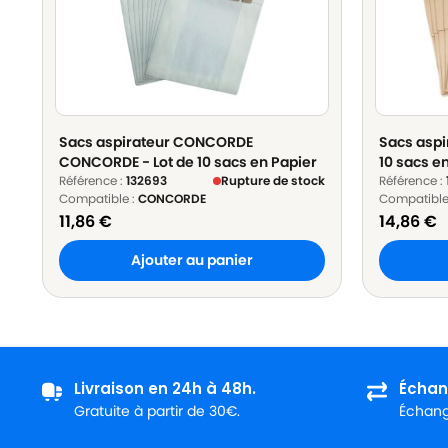
Sacs aspirateur CONCORDE
Sacs aspi
CONCORDE - Lot de 10 sacs en Papier
10 sacs e
Référence :
132693
Rupture de stock
Référence :
Compatible :
CONCORDE
Compatible
11,86
€
14,86
€
Ajouter au panier
Livraison en 24h à 48h.
Échan
Gratuite à partir de 30€.
Échange