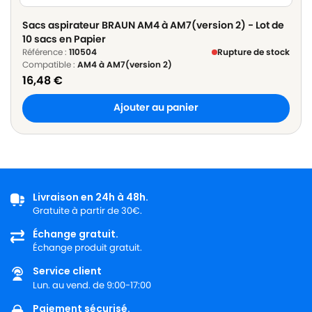
Sacs aspirateur BRAUN AM4 à AM7(version 2) - Lot de
10 sacs en Papier
Référence :
110504
Rupture de stock
Compatible :
AM4 à AM7(version 2)
16,48
€
Ajouter au panier
Livraison en 24h à 48h.
Gratuite à partir de 30€.
Échange gratuit.
Échange produit gratuit.
Service client
Lun. au vend. de 9:00-17:00
Paiement sécurisé.