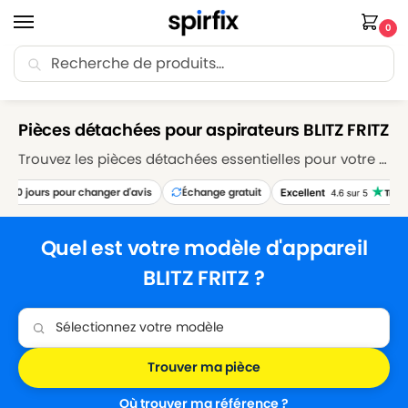
0
Recherche
🚚 Livraison Point Relais offerte dès 30€ d’achat.
Accueil
Marques
BLITZ FRITZ
/
/
Pièces détachées pour aspirateurs BLITZ FRITZ
Trouvez les pièces détachées essentielles pour votre aspirateur BLITZ FRITZ sur Spirfix. Explorez notre sélection de sacs, filtres, brosses et accessoires pour maintenir votre aspirateur BLITZ FRITZ en parfait état de fonctionnement. Réparez et entretenez votre appareil avec nos pièces détachées de qualité supérieure, garantissant des performances de nettoyage optimales.
30 jours pour changer d'avis
Échange gratuit
Quel est votre modèle d'appareil
BLITZ FRITZ ?
Trouver ma pièce
Où trouver ma référence ?