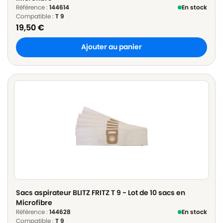
Référence :
144614
En stock
Compatible :
T 9
19,50
€
Ajouter au panier
Sacs aspirateur BLITZ FRITZ T 9 - Lot de 10 sacs en
Microfibre
Référence :
144628
En stock
Compatible :
T 9