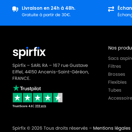
Livraison en 24h à 48h.
Échan
Gratuite à partir de 30€.
Échange
Nos produi
Sacs aspir
Spirfix – SARL RA – 167 rue Gustave
Filtres
Eiffel, 44150 Ancenis-Saint-Géréon,
Brosses
FRANCE.
Flexibles
Tubes
Accessoire
Spirfix © 2026 Tous droits réservés –
Mentions légales