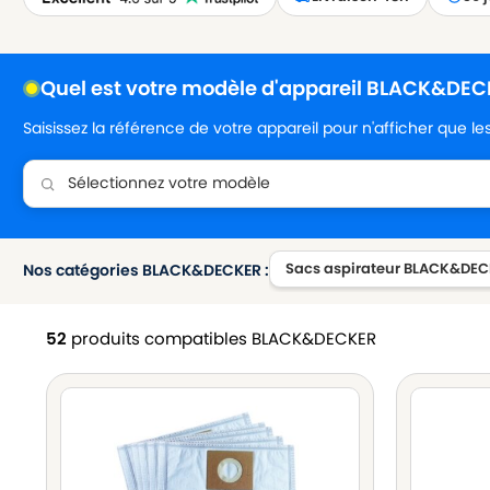
Quel est votre modèle d'appareil BLACK&DEC
Saisissez la référence de votre appareil pour n'afficher que l
Sacs aspirateur BLACK&DE
Nos catégories BLACK&DECKER :
52
produits compatibles BLACK&DECKER