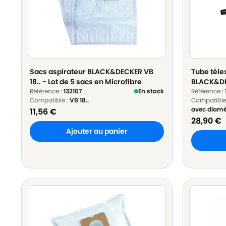
Sacs aspirateur BLACK&DECKER VB
Tube téle
18.. - Lot de 5 sacs en Microfibre
BLACK&DE
Référence :
132107
En stock
modèles 
Référence :
Compatible :
VB 18..
Compatible
Aluminiu
avec diam
11,56
€
à 100cm
28,90
€
Ajouter au panier