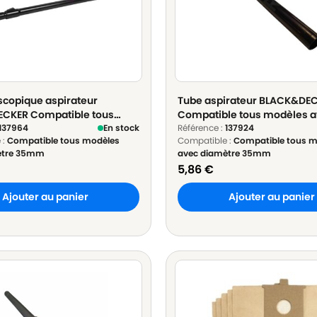
scopique aspirateur
Tube aspirateur BLACK&DE
CKER Compatible tous
Compatible tous modèles 
avec diamètre 35mm en
137964
En stock
diamètre 35mm en Plastiqu
Référence :
137924
 :
Compatible tous modèles
Compatible :
Compatible tous m
m - ø 35mm Longueur 60cm
35mm Longueur 50cm
ètre 35mm
avec diamètre 35mm
5,86
€
Ajouter au panier
Ajouter au panier