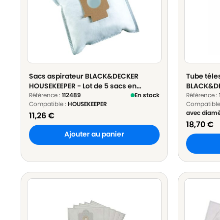
Sacs aspirateur BLACK&DECKER
Tube téle
HOUSEKEEPER - Lot de 5 sacs en
BLACK&DE
Microfibre
Référence :
112489
En stock
modèles 
Référence :
Compatible :
HOUSEKEEPER
Compatible
Plastiqu
avec diam
11,26
€
100cm
18,70
€
Ajouter au panier