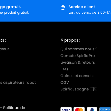
ge gratuit.
Service client
 produit gratuit.
Lun. au vend. de 9:00-17
ts :
À propos :
ateur
Qui sommes nous ?
Compte Spirfix Pro
Livraison & retours
FAQ
Guides et conseils
s aspirateurs robot
CGV
Spirfix Espagne 🇪🇸
–
Politique de