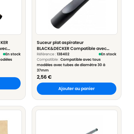
CKER
Suceur plat aspirateur
avec
BLACK&DECKER Compatible avec
e - ø
En stock
tous modèles avec tubes de
Référence :
138402
En stock
odèles
Compatible :
Compatible avec tous
diamètre 30 à 37mm - Diamètre
modèles avec tubes de diamètre 30 à
35mm
37mm
2,56
€
Ajouter au panier