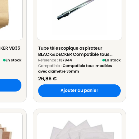
CKER VB35
Tube télescopique aspirateur
BLACK&DECKER Compatible tous
En stock
modèles avec diamètre 35mm en
Référence :
137944
En stock
Compatible :
Compatible tous modèles
Acier chromé - ø 35mm Longueur
avec diamètre 35mm
60cm à 100cm
26,86
€
Ajouter au panier