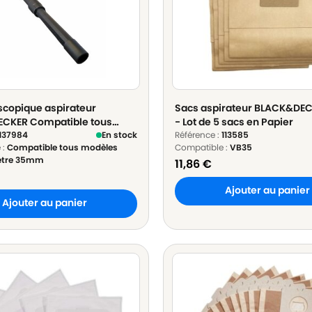
scopique aspirateur
Sacs aspirateur BLACK&DE
CKER Compatible tous
- Lot de 5 sacs en Papier
avec diamètre 35mm en
137984
En stock
Référence :
113585
 :
Compatible tous modèles
Compatible :
VB35
e - ø 35mm Longueur 60cm à
ètre 35mm
11,86
€
Ajouter au panier
Ajouter au panier