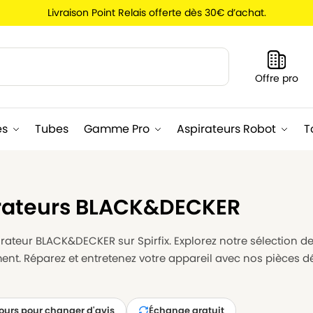
Livraison Point Relais offerte dès 30€ d’achat.
Recherche
Offre pro
es
Tubes
Gamme Pro
Aspirateurs Robot
T
irateurs BLACK&DECKER
rateur BLACK&DECKER sur Spirfix. Explorez notre sélection de 
nt. Réparez et entretenez votre appareil avec nos pièces d
jours pour changer d'avis
Échange gratuit