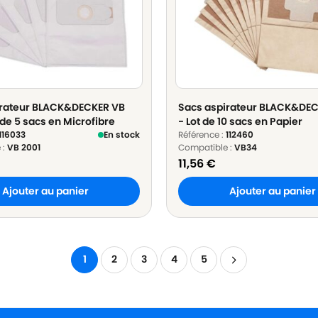
irateur BLACK&DECKER VB
Sacs aspirateur BLACK&DE
 de 5 sacs en Microfibre
- Lot de 10 sacs en Papier
116033
En stock
Référence :
112460
 :
VB 2001
Compatible :
VB34
11,56
€
Ajouter au panier
Ajouter au panier
1
2
3
4
5