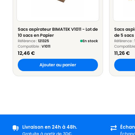
Sacs aspirateur BIMATEK V1011 - Lot de
Sacs aspi
10 sacs en Papier
de 5 sacs
Référence :
121325
En stock
Référence :
Compatible :
V1011
Compatible
12,46
€
11,26
€
Ajouter au panier
Livraison en 24h à 48h.
Échan
Gratuite à partir de 30€.
Échange