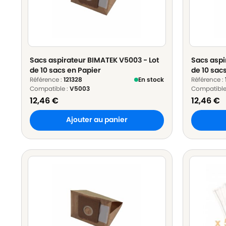
Sacs aspirateur BIMATEK V5003 - Lot
Sacs aspi
de 10 sacs en Papier
de 10 sac
Référence :
121328
En stock
Référence :
Compatible :
V5003
Compatible
12,46
€
12,46
€
Ajouter au panier