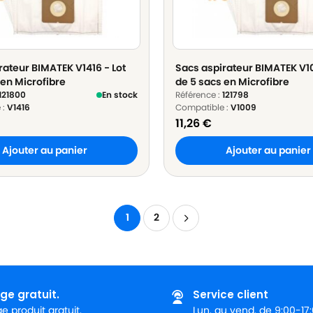
rateur BIMATEK V1416 - Lot
Sacs aspirateur BIMATEK V10
 en Microfibre
de 5 sacs en Microfibre
121800
En stock
Référence :
121798
 :
V1416
Compatible :
V1009
11,26
€
Ajouter au panier
Ajouter au panier
1
2
ge gratuit.
Service client
 produit gratuit.
Lun. au vend. de 9:00-17