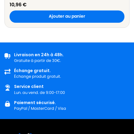
10,96
€
Ajouter au panier
Livraison en 24h à 48h.
Gratuite à partir de 30€.
Échange gratuit.
Échange produit gratuit.
Service client
Lun. au vend. de 9:00-17:00
Paiement sécurisé.
PayPal / MasterCard / Visa