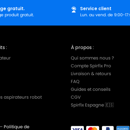
ge gratuit.
Service client
 produit gratuit.
Lun. au vend. de 9:00-17
ts :
À propos :
ateur
Qui sommes nous ?
Compte Spirfix Pro
Livraison & retours
FAQ
Guides et conseils
s aspirateurs robot
CGV
Spirfix Espagne 🇪🇸
–
Politique de