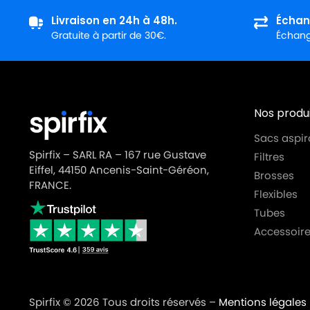
Livraison en 24h à 48h.
Échan
Gratuite à partir de 30€.
Échange
Nos produi
Sacs aspir
Spirfix – SARL RA – 167 rue Gustave
Filtres
Eiffel, 44150 Ancenis-Saint-Géréon,
Brosses
FRANCE.
Flexibles
Tubes
Accessoire
Spirfix © 2026 Tous droits réservés –
Mentions légales